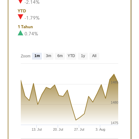
-2.14%
YTD
-1.79%
1 Tahun
0.74%
1m
3m
6m
YTD
1y
All
Zoom
1485
1480
1475
13. Jul
20. Jul
27. Jul
3. Aug