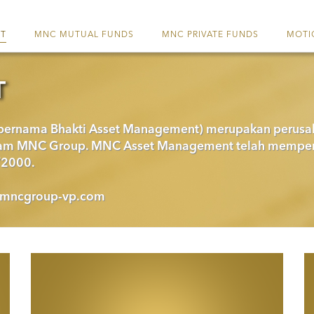
ET
MNC MUTUAL FUNDS
MNC PRIVATE FUNDS
MOTI
T
ernama Bhakti Asset Management) merupakan perusah
alam MNC Group. MNC Asset Management telah mempero
/2000.
mncgroup-vp.com