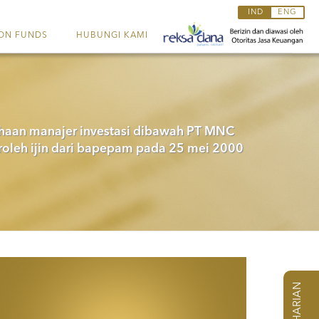
IND
ENG
ON FUNDS
HUBUNGI KAMI
aan manajer investasi dibawah PT MNC
leh ijin dari bapepam pada 25 mei 2000
NAB HARIAN