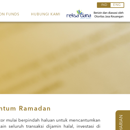
IND
ENG
ON FUNDS
HUBUNGI KAMI
entum Ramadan
NAB HARIAN
tor mulai berpindah haluan untuk mencantumkan
in seluruh transaksi dijamin halal, investasi di