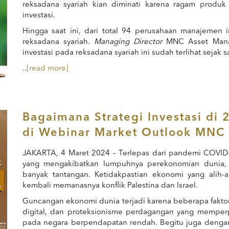
reksadana syariah kian diminati karena ragam produ
investasi.
Hingga saat ini, dari total 94 perusahaan manajemen 
reksadana syariah.
Managing Director
MNC Asset Mana
investasi pada reksadana syariah ini sudah terlihat sejak
..
[read more]
Bagaimana Strategi Investasi d
di Webinar Market Outlook MNC
JAKARTA, 4 Maret 2024 – Terlepas dari pandemi COVI
yang mengakibatkan lumpuhnya perekonomian dunia, t
banyak tantangan. Ketidakpastian ekonomi yang alih-
kembali memanasnya konflik Palestina dan Israel.
Guncangan ekonomi dunia terjadi karena beberapa faktor
digital, dan proteksionisme perdagangan yang memper
pada negara berpendapatan rendah. Begitu juga dengan t