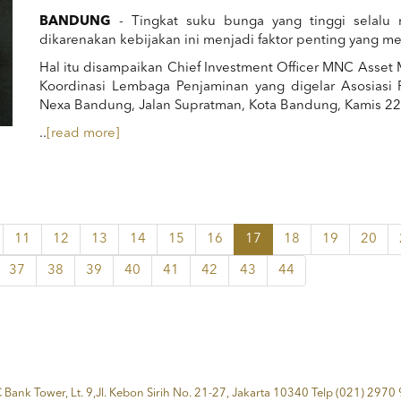
BANDUNG
- Tingkat suku bunga yang tinggi selalu 
dikarenakan kebijakan ini menjadi faktor penting yang me
Hal itu disampaikan Chief Investment Officer MNC Asse
Koordinasi Lembaga Penjaminan yang digelar Asosiasi
Nexa Bandung, Jalan Supratman, Kota Bandung, Kamis 22
..
[read more]
11
12
13
14
15
16
17
18
19
20
37
38
39
40
41
42
43
44
Bank Tower, Lt. 9,Jl. Kebon Sirih No. 21-27, Jakarta 10340 Telp (021) 2970