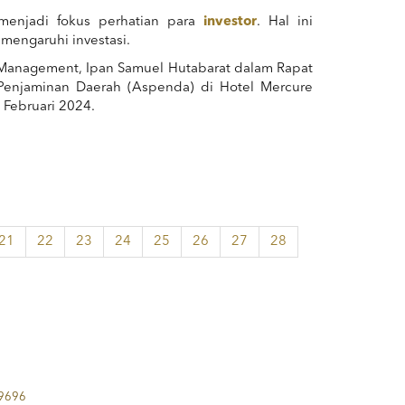
menjadi fokus perhatian para
investor
. Hal ini
mengaruhi investasi.
t Management, Ipan Samuel Hutabarat dalam Rapat
 Penjaminan Daerah (Aspenda) di Hotel Mercure
 Februari 2024.
21
22
23
24
25
26
27
28
 9696