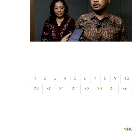
1
2
3
4
5
6
7
8
9
10
29
30
31
32
33
34
35
36
MNC 