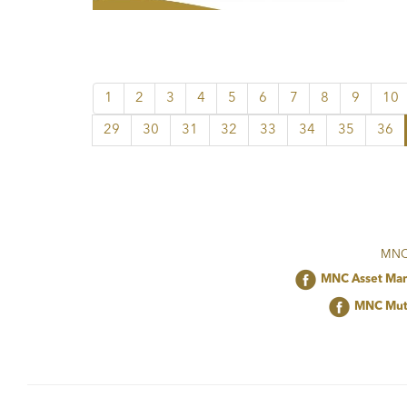
1
2
3
4
5
6
7
8
9
10
29
30
31
32
33
34
35
36
MNC 
MNC Asset Ma
MNC Mut