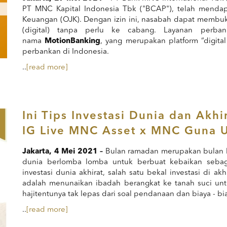
PT MNC Kapital Indonesia Tbk ("BCAP"), telah mendapat
Keuangan (OJK). Dengan izin ini, nasabah dapat membu
(digital) tanpa perlu ke cabang. Layanan perba
nama
MotionBanking
, yang merupakan platform “digital
perbankan di Indonesia.
..
[read more]
Ini Tips Investasi Dunia dan Akh
IG Live MNC Asset x MNC Guna U
Jakarta,
4
Mei 2021 –
Bulan ramadan merupakan bulan be
dunia berlomba lomba untuk berbuat kebaikan sebagai 
investasi dunia akhirat, salah satu bekal investasi di a
adalah menunaikan ibadah berangkat ke tanah suci unt
hajitentunya tak lepas dari soal pendanaan dan biaya - bi
..
[read more]