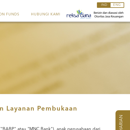
IND
ENG
ON FUNDS
HUBUNGI KAMI
in Layanan Pembukaan
NAB HARIAN
("BABP" atau "MNC Bank"), anak perusahaan dari