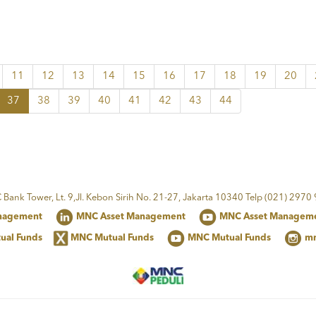
11
12
13
14
15
16
17
18
19
20
37
38
39
40
41
42
43
44
Bank Tower, Lt. 9,Jl. Kebon Sirih No. 21-27, Jakarta 10340 Telp (021) 2970
nagement
MNC Asset Management
MNC Asset Managem
ual Funds
MNC Mutual Funds
MNC Mutual Funds
mn