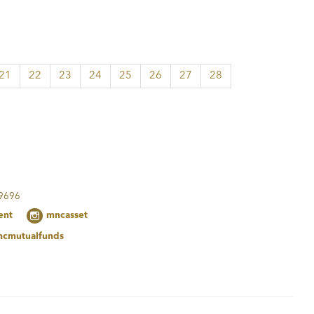
21
22
23
24
25
26
27
28
 9696
ent
mncasset
cmutualfunds