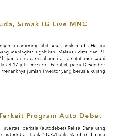
Muda, Simak IG Live MNC
engah digandrungi oleh anak-anak muda. Hal ini
 yang meningkat signifikan. Melansir data dari PT
21 jumlah investor saham ritel tercatat mencapai
mlah 4,17 juta investor. Padahal, pada Desember
n menariknya jumlah investor yang berusia kurang
erkait Program Auto Debet
nvestasi berkala (autodebet) Reksa Dana yang
r autodebet Bank (BCA/Bank Mandiri) dimana